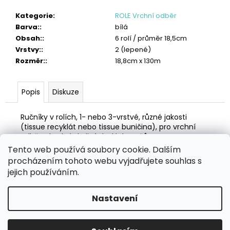
č
u
Kategorie
:
ROLE Vrchní odběr
j
Barva:
:
bílá
e
Obsah:
:
6 rolí / průměr 18,5cm
m
Vrstvy:
:
2 (lepené)
e
Rozměr:
:
18,8cm x 130m
OBLIČEJOVÁ
FILTRAČNÍ
Popis
Diskuze
POLOMASKA
FFP2
Ručníky v rolích, 1- nebo 3-vrstvé, různé jakosti
87
Kč
(tissue recyklát nebo tissue buničina), pro vrchní
odběr, vhodné do jiných dávkovačů.
Tento web používá soubory cookie. Dalším
Z
procházením tohoto webu vyjadřujete souhlas s
á
Zboží.cz
Heureka.cz
MANSFELD AG, s.r.o.
Pesticidy.cz
jejich používáním.
p
a
Nastavení
Vytvořil Shoptet
t
í
Copyright 2026
eHygiena.cz
. Všechna práva vyhrazena.