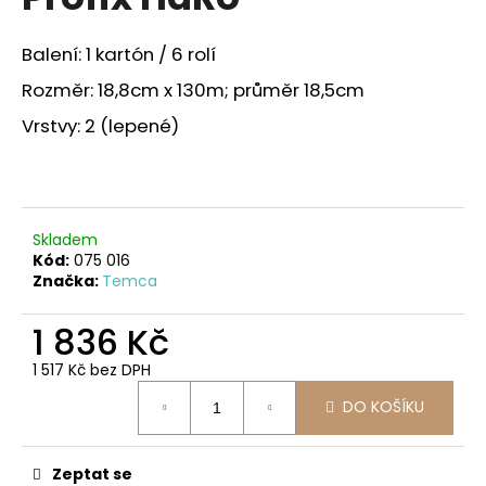
je
a
0,0
z
j
Balení: 1 kartón / 6 rolí
5
í
hvězdiček.
Rozměr: 18,8cm x 130m; průměr 18,5cm
t
Vrstvy: 2 (lepené)
?
Skladem
HLEDAT
Kód:
075 016
Značka:
Temca
1 836 Kč
D
o
1 517 Kč bez DPH
Měrná
p
DO KOŠÍKU
cena:
o
r
u
Zeptat se