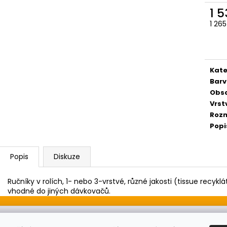
1 5
1 26
Měr
cena
Kate
Barv
Obs
Vrst
Rozm
Popi
Popis
Diskuze
Ručníky v rolích, 1- nebo 3-vrstvé, různé jakosti (tissue recykl
vhodné do jiných dávkovačů.
Zboží.cz
Heureka.cz
MANSFELD AG, s.r.o.
Pesticidy.cz