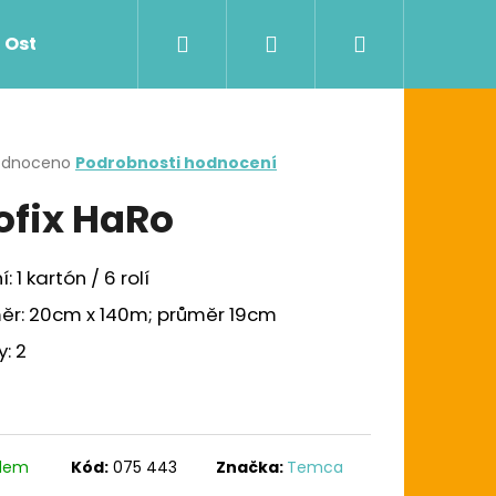
Hledat
Přihlášení
Nákupní
Ostatní
Zdravotnictví
Dávkovače
košík
rné
odnoceno
Podrobnosti hodnocení
cení
ofix HaRo
ktu
: 1 kartón / 6 rolí
ček.
ěr: 20cm x 140m; průměr 19cm
y: 2
Následující
G UTĚRKA W1/W2/W3
adem
Kód:
075 443
Značka:
Temca