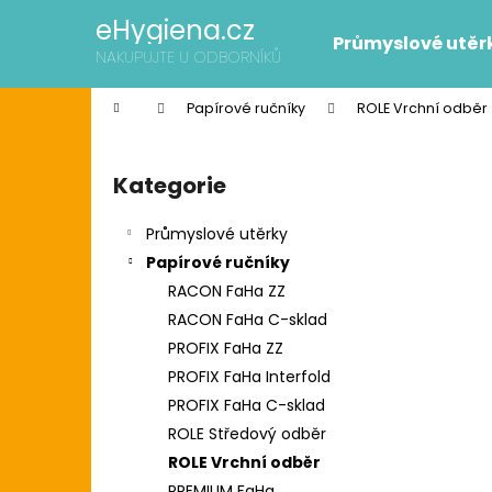
K
Přejít
eHygiena.cz
na
o
Průmyslové utěr
obsah
Zpět
Zpět
NAKUPUJTE U ODBORNÍKŮ
š
do
do
í
Domů
Papírové ručníky
ROLE Vrchní odběr
k
obchodu
obchodu
P
o
Kategorie
Přeskočit
s
kategorie
t
Průmyslové utěrky
r
Papírové ručníky
a
RACON FaHa ZZ
n
RACON FaHa C-sklad
n
PROFIX FaHa ZZ
í
SCOTT SLIMROLL PAPÍROVÉ RUČNÍKY
PROFIX FaHa Interfold
p
2 595 Kč
PROFIX FaHa C-sklad
Původně:
2 626 Kč
a
ROLE Středový odběr
n
ROLE Vrchní odběr
e
PREMIUM FaHa