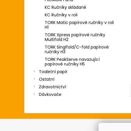
l
KC Ručníky skládané
KC Ručníky v roli
TORK Matic papírové ručníky v roli
H1
TORK Xpress papírové ručníky
Multifold H2
TORK Singlfold/C-fold papírové
ručníky H3
TORK PeakServe navazující
papírové ručníky H5
Toaletní papír
Ostatní
Zdravotnictví
Dávkovače
Z
á