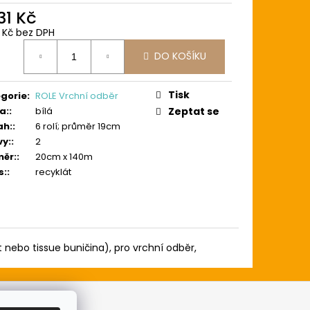
31 Kč
5 Kč bez DPH
ná
DO KOŠÍKU
:
Tisk
gorie
:
ROLE Vrchní odběr
a:
:
bílá
Zeptat se
ah:
:
6 rolí; průměr 19cm
vy:
:
2
ěr:
:
20cm x 140m
s:
:
recyklát
át nebo tissue buničina), pro vrchní odběr,