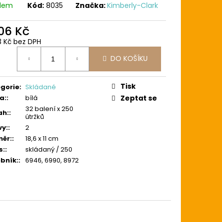
adem
Kód:
8035
Značka:
Kimberly-Clark
106 Kč
3 Kč bez DPH
ná
DO KOŠÍKU
:
Tisk
gorie
:
Skládané
a:
:
bílá
Zeptat se
32 balení x 250
ah:
:
útržků
vy:
:
2
ěr:
:
18,6 x 11 cm
s:
:
skládaný / 250
bník:
:
6946, 6990, 8972