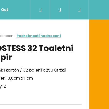
Hledat
Přihlášení
Nákupní
Ostatní
Zdravotnictví
Dávkovače
košík
rné
odnoceno
Podrobnosti hodnocení
cení
STESS 32 Toaletní
ktu
pír
ček.
í: 1 kartón / 32 balení x 250 útržků
r: 18,6cm x 11cm
Následující
G UTĚRKA W1/W2/W3
y: 2