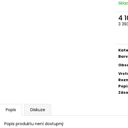
Skl
4 
3 39
Měr
cena
Kate
Barv
Obs
Vrst
Rozm
Popi
Záso
Popis
Diskuze
Popis produktu není dostupný