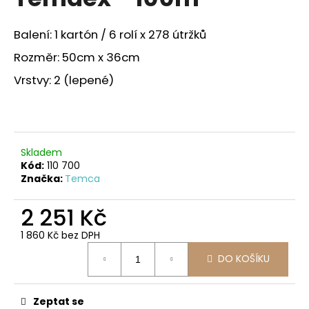
je
a
4,0
z
j
Balení: 1 kartón / 6 rolí x 278 útržků
5
í
hvězdiček.
Rozměr: 50cm x 36cm
t
Vrstvy: 2 (lepené)
?
Skladem
HLEDAT
Kód:
110 700
Značka:
Temca
2 251 Kč
D
o
1 860 Kč bez DPH
Měrná
p
DO KOŠÍKU
cena:
o
r
u
Zeptat se