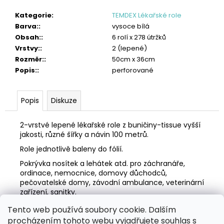
č
u
Kategorie
:
TEMDEX Lékařské role
j
Barva:
:
vysoce bílá
e
Obsah:
:
6 rolí x 278 útržků
m
Vrstvy:
:
2 (lepené)
e
Rozměr:
:
50cm x 36cm
Popis:
:
perforované
TORK
PRŮMYSLOVÁ
ČISTICÍ
Popis
Diskuze
UTĚRKA
W1/W2/W3
HEAVY-
2-vrstvé lepené lékařské role z buničiny-tissue vyšší
DUTY
jakosti, různé šířky a návin 100 metrů.
1
310
Role jednotlivě baleny do fólií.
Kč
Pokrývka nosítek a lehátek atd. pro záchranáře,
ordinace, nemocnice, domovy důchodců,
pečovatelské domy, závodní ambulance, veterinární
zařízení, sanitky.
Tento web používá soubory cookie. Dalším
Z
procházením tohoto webu vyjadřujete souhlas s