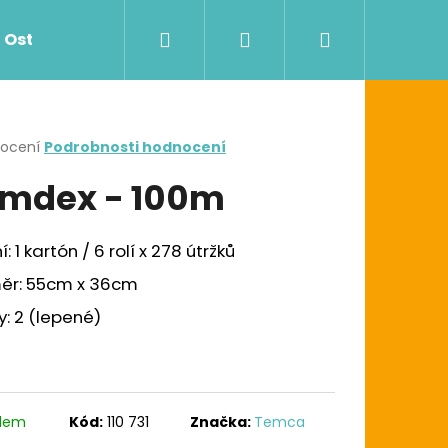
Hledat
Přihlášení
Nákupní
Ostatní
Zdravotnictví
Dávkovače
košík
rné
nocení
Podrobnosti hodnocení
cení
mdex - 100m
ktu
í: 1 kartón / 6 rolí x 278 útržků
ček.
ěr: 55cm x 36cm
y: 2 (lepené)
Následující
G UTĚRKA W1/W2/W3
adem
Kód:
110 731
Značka:
Temca