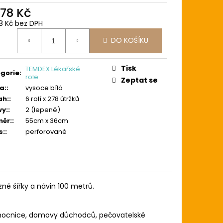
478 Kč
8 Kč bez DPH
ná
DO KOŠÍKU
:
Tisk
TEMDEX Lékařské
gorie
:
role
Zeptat se
a:
:
vysoce bílá
ah:
:
6 rolí x 278 útržků
vy:
:
2 (lepené)
ěr:
:
55cm x 36cm
s:
:
perforované
ůzné šířky a návin 100 metrů.
nemocnice, domovy důchodců, pečovatelské