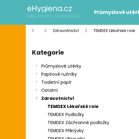
K
Přejít
eHygiena.cz
na
o
Průmyslové utěr
obsah
Zpět
Zpět
NAKUPUJTE U ODBORNÍKŮ
š
do
do
í
Domů
Zdravotnictví
TEMDEX Lékařské role
k
obchodu
obchodu
P
o
Kategorie
Přeskočit
s
kategorie
t
Průmyslové utěrky
r
Papírové ručníky
a
Toaletní papír
n
Ostatní
n
Zdravotnictví
í
SCOTT SLIMROLL PAPÍROVÉ RUČNÍKY
TEMDEX Lékařské role
p
2 595 Kč
TEMDEX Podložky
Původně:
2 626 Kč
a
TEMDEX Záchranné podložky
n
TEMDEX Přikrývky
e
TEMDEX Ubrousky