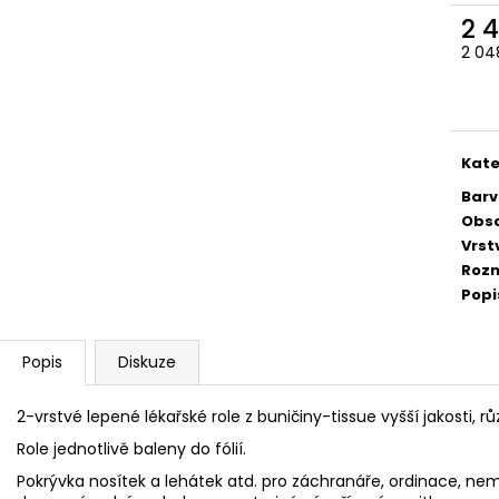
2 
2 04
Měr
cena
Kate
Barv
Obs
Vrst
Rozm
Popi
Popis
Diskuze
2-vrstvé lepené lékařské role z buničiny-tissue vyšší jakosti, r
Role jednotlivě baleny do fólií.
Pokrývka nosítek a lehátek atd. pro záchranáře, ordinace, 