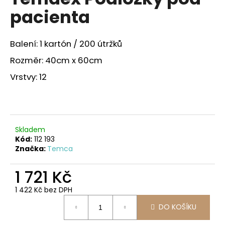
je
a
pacienta
2,0
z
j
5
í
hvězdiček.
Balení: 1 kartón / 200 útržků
t
Rozměr: 40cm x 60cm
?
Vrstvy: 12
HLEDAT
Skladem
Kód:
112 193
Značka:
Temca
D
o
1 721 Kč
p
1 422 Kč bez DPH
o
Měrná
r
DO KOŠÍKU
cena:
u