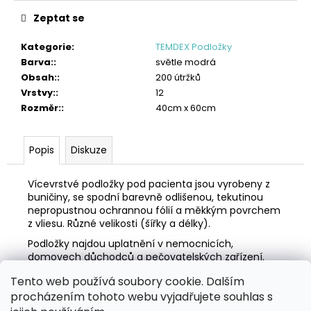
č
u
Zeptat se
j
e
Kategorie
:
TEMDEX Podložky
m
Barva:
:
světle modrá
e
Obsah:
:
200 útržků
Vrstvy:
:
12
TORK
Rozměr:
:
40cm x 60cm
VLHČENÉ
UTĚRKY
NA
Popis
Diskuze
RUCE
HANDY
BUCKET
Vícevrstvé podložky pod pacienta jsou vyrobeny z
2
buničiny, se spodní barevně odlišenou, tekutinou
315
nepropustnou ochrannou fólií a měkkým povrchem
Kč
z vliesu. Různé velikosti (šířky a délky).
Podložky najdou uplatnění v nemocnicích,
domovech důchodců a pečovatelských zařízení.
Tento web používá soubory cookie. Dalším
Z
procházením tohoto webu vyjadřujete souhlas s
á
Zboží.cz
Heureka.cz
MANSFELD AG, s.r.o.
Pesticidy.cz