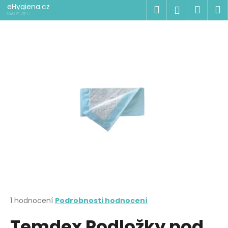
K
Přejít
eHygiena.cz
Hledat
Náku
M
Přihlášen
na
o
NAKUPUJTE U
ODBORNÍKŮ
obsah
Zpět
Zpět
košík
š
í
C
k
o
p
o
t
ř
e
b
u
j
e
t
Průměrné
1 hodnocení
Podrobnosti hodnocení
hodnocení
e
Temdex Podložky pod
produktu
n