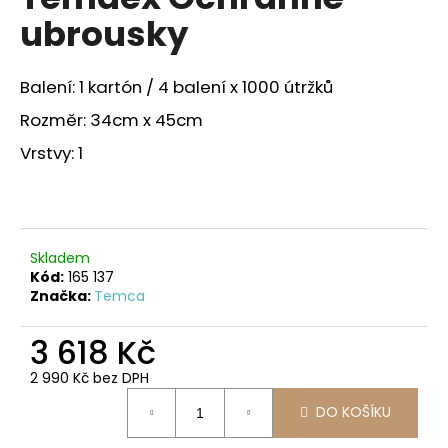
je
a
ubrousky
3,0
z
j
5
í
hvězdiček.
Balení: 1 kartón / 4 balení x 1000 útržků
t
Rozměr: 34cm x 45cm
?
Vrstvy: 1
HLEDAT
Skladem
Kód:
165 137
Značka:
Temca
D
o
3 618 Kč
p
2 990 Kč bez DPH
o
Měrná
r
DO KOŠÍKU
cena:
u