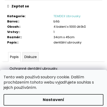
č
u
Zeptat se
j
e
Kategorie
:
TEMDEX Ubrousky
m
Barva:
:
bílá
e
Obsah:
:
4 balení x 1000 útržků
Vrstvy:
:
1
TORK
Rozměr:
:
34cm x 45cm
PRŮMYSLOVÁ
Popis:
:
dentální ubrousky
ČISTICÍ
UTĚRKA
W4
LOW-
Popis
Diskuze
LINT
4
Ochranné dentální ubrousky.
242
Kč
Tento web používá soubory cookie. Dalším
Z
procházením tohoto webu vyjadřujete souhlas s
á
Zboží.cz
Heureka.cz
MANSFELD AG, s.r.o.
Pesticidy.cz
jejich používáním.
p
a
Nastavení
Vytvořil Shoptet
t