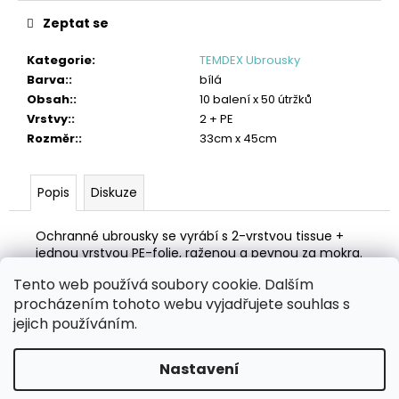
č
u
Zeptat se
j
e
Kategorie
:
TEMDEX Ubrousky
m
Barva:
:
bílá
e
Obsah:
:
10 balení x 50 útržků
Vrstvy:
:
2 + PE
TORK
Rozměr:
:
33cm x 45cm
PRŮMYSLOVÁ
ČISTICÍ
UTĚRKA
Popis
Diskuze
HANDY
BOX
1
Ochranné ubrousky se vyrábí s 2-vrstvou tissue +
382
jednou vrstvou PE-folie, raženou a pevnou za mokra.
Kč
Tento web používá soubory cookie. Dalším
Z
procházením tohoto webu vyjadřujete souhlas s
á
Zboží.cz
Heureka.cz
MANSFELD AG, s.r.o.
Pesticidy.cz
jejich používáním.
p
a
Nastavení
Vytvořil Shoptet
t