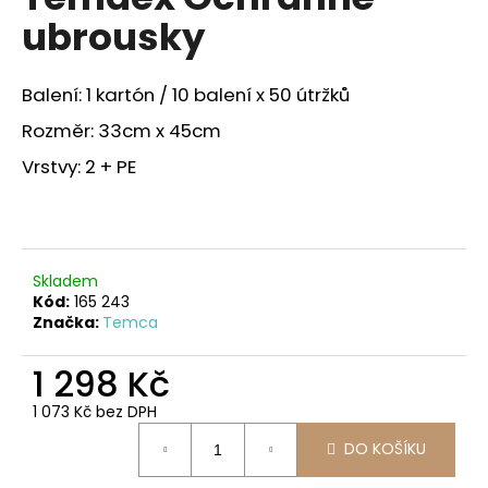
je
a
ubrousky
1,0
z
j
5
í
hvězdiček.
Balení: 1 kartón / 10 balení x 50 útržků
t
Rozměr: 33cm x 45cm
?
Vrstvy: 2 + PE
HLEDAT
Skladem
Kód:
165 243
Značka:
Temca
D
o
1 298 Kč
p
1 073 Kč bez DPH
o
Měrná
r
DO KOŠÍKU
cena:
u