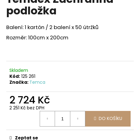
je
a
podložka
4,0
z
j
5
í
hvězdiček.
Balení: 1 kartón / 2 balení x 50 útržků
t
Rozměr: 100cm x 200cm
?
Skladem
HLEDAT
Kód:
125 261
Značka:
Temca
2 724 Kč
D
o
2 251 Kč bez DPH
p
Měrná
DO KOŠÍKU
o
cena:
r
u
Zeptat se