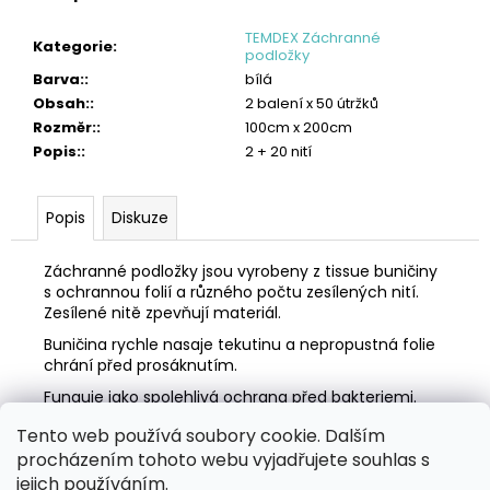
č
u
TEMDEX Záchranné
Kategorie
:
j
podložky
e
Barva:
:
bílá
m
Obsah:
:
2 balení x 50 útržků
e
Rozměr:
:
100cm x 200cm
Popis:
:
2 + 20 nití
TORK
PRŮMYSLOVÁ
ČISTICÍ
Popis
Diskuze
UTĚRKA
HANDY
BOX
Záchranné podložky jsou vyrobeny z tissue buničiny
1
s ochrannou folií a různého počtu zesílených nití.
382
Zesílené nitě zpevňují materiál.
Kč
Buničina rychle nasaje tekutinu a nepropustná folie
chrání před prosáknutím.
Funguje jako spolehlivá ochrana před bakteriemi.
Tento web používá soubory cookie. Dalším
Z
procházením tohoto webu vyjadřujete souhlas s
á
Zboží.cz
Heureka.cz
MANSFELD AG, s.r.o.
Pesticidy.cz
jejich používáním.