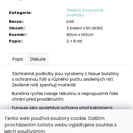
č
u
TEMDEX Záchranné
Kategorie
:
j
podložky
e
Barva:
:
bílá
m
Obsah:
:
2 balení x 50 útržků
e
Rozměr:
:
80cm x 140cm
Popis:
:
2 + 8 nití
OBLIČEJOVÁ
FILTRAČNÍ
POLOMASKA
Popis
Diskuze
FFP2
87
Kč
Záchranné podložky jsou vyrobeny z tissue buničiny
s ochrannou folií a různého počtu zesílených nití.
Zesílené nitě zpevňují materiál.
Buničina rychle nasaje tekutinu a nepropustná folie
chrání před prosáknutím.
Funguje jako spolehlivá ochrana před bakteriemi.
Tento web používá soubory cookie. Dalším
Z
procházením tohoto webu vyjadřujete souhlas s
á
Zboží.cz
Heureka.cz
MANSFELD AG, s.r.o.
Pesticidy.cz
jejich používáním.