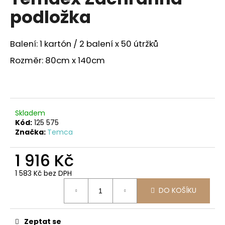
je
a
podložka
4,0
z
j
5
í
hvězdiček.
Balení: 1 kartón / 2 balení x 50 útržků
t
Rozměr: 80cm x 140cm
?
Skladem
HLEDAT
Kód:
125 575
Značka:
Temca
1 916 Kč
D
o
1 583 Kč bez DPH
p
Měrná
DO KOŠÍKU
o
cena:
r
u
Zeptat se