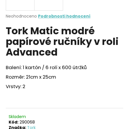
a
j
Průměrné
Neohodnoceno
Podrobnosti hodnocení
í
hodnocení
Tork Matic modré
produktu
t
je
?
papírové ručníky v roli
0,0
z
Advanced
5
hvězdiček.
Balení: 1 kartón / 6 rolí x 600 útržků
HLEDAT
Rozměr: 21cm x 25cm
Vrstvy: 2
D
o
p
o
r
Skladem
Kód:
290068
u
Značka:
Tork