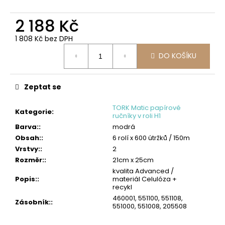
č
u
2 188 Kč
j
e
1 808 Kč bez DPH
m
Měrná
e
DO KOŠÍKU
cena:
TORK
PRŮMYSLOVÁ
Zeptat se
ČISTICÍ
UTĚRKA
TORK Matic papírové
W4
Kategorie
:
ručníky v roli H1
HEAVY-
Barva:
:
modrá
DUTY
Obsah:
:
6 rolí x 600 útržků / 150m
4
Vrstvy:
:
2
275
Kč
Rozměr:
:
21cm x 25cm
kvalita Advanced /
Popis:
:
materiál Celulóza +
recykl
460001, 551100, 551108,
Zásobník:
:
551000, 551008, 205508