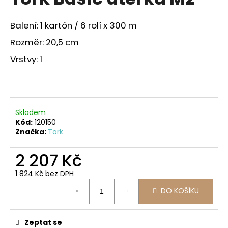
je
a
0,0
z
j
Balení: 1 kartón / 6 rolí x 300 m
5
í
hvězdiček.
Rozměr: 20,5 cm
t
Vrstvy: 1
?
Skladem
HLEDAT
Kód:
120150
Značka:
Tork
2 207 Kč
D
o
1 824 Kč bez DPH
Měrná
p
DO KOŠÍKU
cena:
o
r
u
Zeptat se