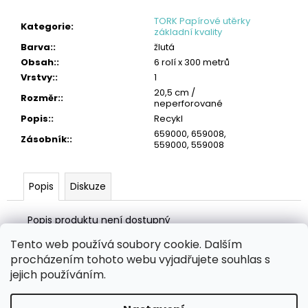
č
u
TORK Papírové utěrky
Kategorie
:
j
základní kvality
e
Barva:
:
žlutá
m
Obsah:
:
6 rolí x 300 metrů
e
Vrstvy:
:
1
20,5 cm /
Rozměr:
:
neperforované
TORK
VLHČENÉ
Popis:
:
Recykl
UTĚRKY
659000, 659008,
NA
Zásobník:
:
559000, 559008
RUCE
HANDY
BUCKET
Popis
Diskuze
2
315
Kč
Popis produktu není dostupný
Tento web používá soubory cookie. Dalším
Z
procházením tohoto webu vyjadřujete souhlas s
á
Zboží.cz
Heureka.cz
MANSFELD AG, s.r.o.
Pesticidy.cz
jejich používáním.
p