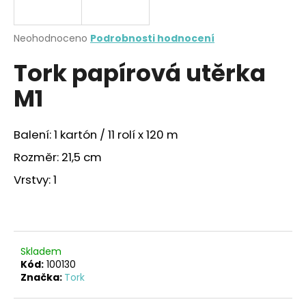
a
j
Průměrné
Neohodnoceno
Podrobnosti hodnocení
í
hodnocení
Tork papírová utěrka
produktu
t
je
?
M1
0,0
z
5
hvězdiček.
Balení: 1 kartón / 11 rolí x 120 m
Rozměr: 21,5 cm
HLEDAT
Vrstvy: 1
D
o
p
Skladem
o
Kód:
100130
r
Značka:
Tork
u