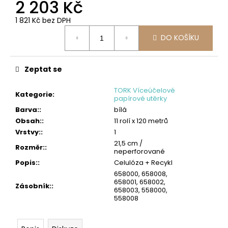
č
2 203 Kč
u
1 821 Kč bez DPH
j
Měrná
e
DO KOŠÍKU
cena:
m
e
Zeptat se
TORK
PRŮMYSLOVÁ
TORK Víceúčelové
ČISTICÍ
Kategorie
:
papírové utěrky
UTĚRKA
Barva:
:
bílá
W4
HEAVY-
Obsah:
:
11 rolí x 120 metrů
DUTY
Vrstvy:
:
1
4
21,5 cm /
Rozměr:
:
275
neperforované
Kč
Popis:
:
Celulóza + Recykl
658000, 658008,
658001, 658002,
Zásobník:
:
658003, 558000,
558008