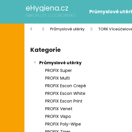
K
Přejít
eHygiena.cz
na
o
Průmyslové utěr
obsah
Zpět
Zpět
NAKUPUJTE U ODBORNÍKŮ
š
do
do
í
Domů
Průmyslové utěrky
TORK Víceúčelové
k
obchodu
obchodu
P
o
Kategorie
Přeskočit
s
kategorie
t
Průmyslové utěrky
r
PROFIX Super
a
PROFIX Multi
n
PROFIX Escon Crepé
n
PROFIX Escon White
í
SCOTT SLIMROLL PAPÍROVÉ RUČNÍKY
PROFIX Escon Print
p
2 595 Kč
PROFIX Venet
Původně:
2 626 Kč
a
PROFIX Vispo
n
PROFIX Poly-Wipe
e
PROFIX Tiger