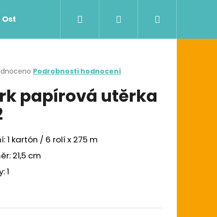
Hledat
Přihlášení
Nákupní
Ostatní
Zdravotnictví
Dávkovače
košík
rné
odnoceno
Podrobnosti hodnocení
cení
rk papírová utěrka
ktu
2
ček.
í: 1 kartón / 6 rolí x 275 m
r: 21,5 cm
Následující
G UTĚRKA W1/W2/W3
: 1