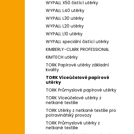
WYPALL X50 čistící utěrky
WYPALL L40 utěrky
WYPALL L30 utěrky
WYPALL L20 utěrky
WYPALL L10 utěrky
WYPALL speciální čistící utěrky
KIMBERLY-CLARK PROFESSIONAL
KIMTECH utěrky
TORK Papírové utěrky základní
kvality
TORK Víceúčelové papírové
utěrky
TORK Průmyslové papírové utěrky
TORK Víceúčelové utěrky z
netkané textilie
TORK Utěrky z netkané textilie pro
potravinářský provozy
TORK Průmyslové utěrky z
netkané textilie