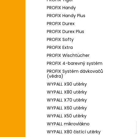
l
PROFIX Handy
PROFIX Handy Plus
PROFIX Durex
PROFIX Durex Plus
PROFIX Softy
PROFIX Extra
PROFIX Wischtücher
PROFIX 4-barevný systém
PROFIX Systém dávkovačů
(vědra)
WYPALL X90 utěrky
WYPALL X80 utěrky
WYPALL X70 utěrky
WYPALL X60 utěrky
WYPALL X50 utěrky
WYPALL mikrovlákno
WYPALL X80 čistící utěrky