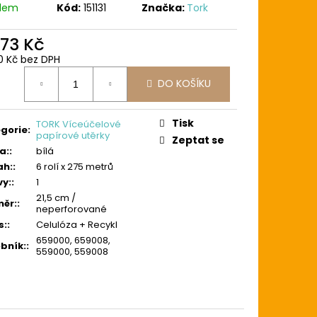
adem
Kód:
151131
Značka:
Tork
073 Kč
0 Kč bez DPH
ná
DO KOŠÍKU
:
Tisk
TORK Víceúčelové
gorie
:
papírové utěrky
Zeptat se
a:
:
bílá
ah:
:
6 rolí x 275 metrů
vy:
:
1
21,5 cm /
ěr:
:
neperforované
s:
:
Celulóza + Recykl
659000, 659008,
bník:
:
559000, 559008