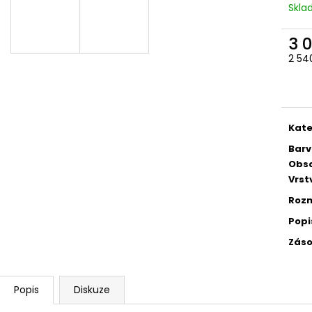
Skl
3 
2 54
Měr
cena
Kate
Barv
Obs
Vrst
Rozm
Popi
Záso
Popis
Diskuze