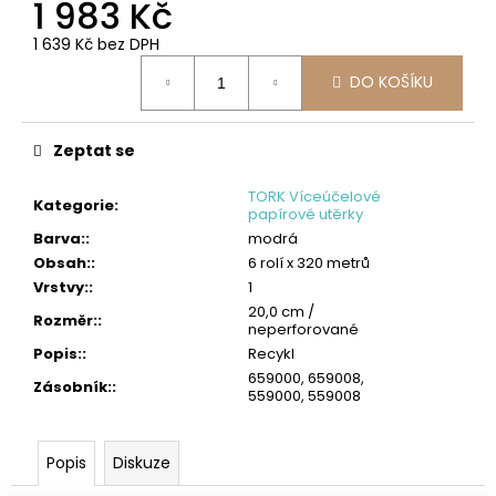
č
1 983 Kč
u
1 639 Kč bez DPH
j
Měrná
e
DO KOŠÍKU
cena:
m
e
Zeptat se
TORK
VLHČENÉ
TORK Víceúčelové
UTĚRKY
Kategorie
:
papírové utěrky
NA
Barva:
:
modrá
RUCE
HANDY
Obsah:
:
6 rolí x 320 metrů
BUCKET
Vrstvy:
:
1
2
20,0 cm /
Rozměr:
:
315
neperforované
Kč
Popis:
:
Recykl
659000, 659008,
Zásobník:
:
559000, 559008
Popis
Diskuze