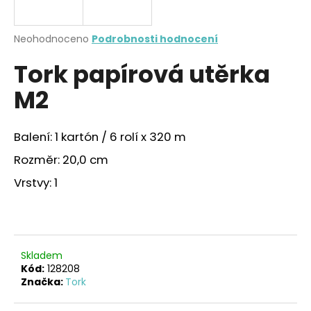
a
j
Průměrné
Neohodnoceno
Podrobnosti hodnocení
í
hodnocení
Tork papírová utěrka
produktu
t
je
?
M2
0,0
z
5
hvězdiček.
Balení: 1 kartón / 6 rolí x 320 m
Rozměr: 20,0 cm
HLEDAT
Vrstvy: 1
D
o
p
Skladem
o
Kód:
128208
r
Značka:
Tork
u