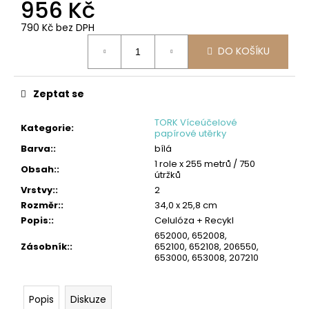
č
956 Kč
u
790 Kč bez DPH
j
Měrná
e
DO KOŠÍKU
cena:
m
e
Zeptat se
TORK
PRŮMYSLOVÁ
TORK Víceúčelové
ČISTICÍ
Kategorie
:
papírové utěrky
UTĚRKA
Barva:
:
bílá
W4
LOW-
1 role x 255 metrů / 750
Obsah:
:
LINT
útržků
Vrstvy:
:
2
4
242
Rozměr:
:
34,0 x 25,8 cm
Kč
Popis:
:
Celulóza + Recykl
652000, 652008,
Zásobník:
:
652100, 652108, 206550,
653000, 653008, 207210
Popis
Diskuze