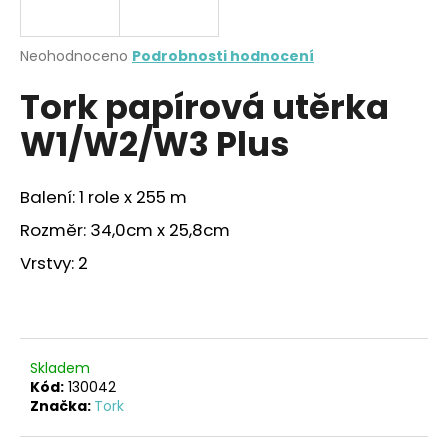
a
j
Průměrné
Neohodnoceno
Podrobnosti hodnocení
í
hodnocení
Tork papírová utěrka
produktu
t
je
?
W1/W2/W3 Plus
0,0
z
5
hvězdiček.
Balení: 1 role x 255 m
Rozměr: 34,0cm x 25,8cm
HLEDAT
Vrstvy: 2
D
o
p
Skladem
o
Kód:
130042
r
Značka:
Tork
u