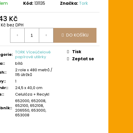
adem
Kód:
131135
Značka:
Tork
543 Kč
5 Kč bez DPH
ná
DO KOŠÍKU
:
Tisk
TORK Víceúčelové
gorie
:
papírové utěrky
Zeptat se
a:
:
bílá
2 role x 480 metrů /
ah:
:
115 útržků
vy:
:
1
ěr:
:
24,5 x 40,0 cm
s:
:
Celulóza + Recykl
652000, 652008,
652100, 652108,
bník:
:
206550, 653000,
653008