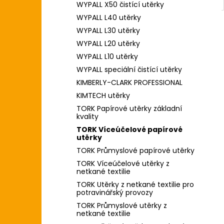
WYPALL X50 čistící utěrky
WYPALL L40 utěrky
WYPALL L30 utěrky
WYPALL L20 utěrky
WYPALL L10 utěrky
WYPALL speciální čistící utěrky
KIMBERLY-CLARK PROFESSIONAL
KIMTECH utěrky
TORK Papírové utěrky základní
kvality
TORK Víceúčelové papírové
utěrky
TORK Průmyslové papírové utěrky
TORK Víceúčelové utěrky z
netkané textilie
TORK Utěrky z netkané textilie pro
potravinářský provozy
TORK Průmyslové utěrky z
netkané textilie