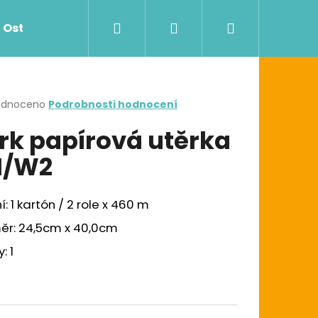
Hledat
Přihlášení
Nákupní
Ostatní
Zdravotnictví
Dávkovače
košík
rné
odnoceno
Podrobnosti hodnocení
cení
rk papírová utěrka
ktu
1/W2
ček.
í: 1 kartón / 2 role x 460 m
ěr: 24,5cm x 40,0cm
Následující
G UTĚRKA W1/W2/W3
: 1