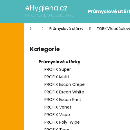
K
Přejít
eHygiena.cz
na
o
Průmyslové utěr
obsah
Zpět
Zpět
NAKUPUJTE U ODBORNÍKŮ
š
do
do
í
Domů
Průmyslové utěrky
TORK Víceúčelové
k
obchodu
obchodu
P
o
Kategorie
Přeskočit
s
kategorie
t
Průmyslové utěrky
r
PROFIX Super
a
PROFIX Multi
n
PROFIX Escon Crepé
n
PROFIX Escon White
í
SCOTT SLIMROLL PAPÍROVÉ RUČNÍKY
PROFIX Escon Print
p
2 595 Kč
PROFIX Venet
Původně:
2 626 Kč
a
PROFIX Vispo
n
PROFIX Poly-Wipe
e
PROFIX Tiger