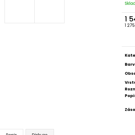
Skl
1 
1 27
Měr
cena
Kate
Barv
Obs
Vrst
Rozm
Popi
Záso
Popis
Diskuze