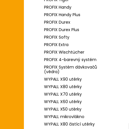
l
PROFIX Handy
PROFIX Handy Plus
PROFIX Durex
PROFIX Durex Plus
PROFIX Softy
PROFIX Extra
PROFIX Wischtücher
PROFIX 4-barevný systém
PROFIX Systém dávkovačů
(vědra)
WYPALL X90 utěrky
WYPALL X80 utěrky
WYPALL X70 utěrky
WYPALL X60 utěrky
WYPALL X50 utěrky
WYPALL mikrovlákno
WYPALL X80 čistící utěrky