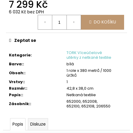
č
7 299 Kč
u
6 032 Kč bez DPH
j
Měrná
e
DO KOŠÍKU
cena:
m
e
Zeptat se
SCOTT
SLIMROLL
TORK Víceúčelové
PAPÍROVÉ
Kategorie
:
utěrky z netkané textilie
RUČNÍKY
Barva:
:
bílá
2
1 role x 380 metrů / 1000
Obsah:
:
595
úržků
Kč
Vrstvy:
:
1
Původně:
2
Rozměr:
:
42,8 x 38,0 cm
626
Popis:
:
Netkaná textilie
Kč
652000, 652008,
Zásobník:
:
652100, 652108, 206550
Popis
Diskuze