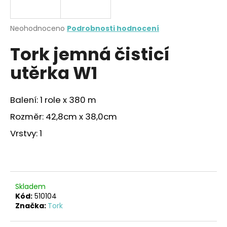
a
j
Průměrné
Neohodnoceno
Podrobnosti hodnocení
í
hodnocení
Tork jemná čisticí
produktu
t
je
?
utěrka W1
0,0
z
5
hvězdiček.
Balení: 1 role x 380 m
Rozměr: 42,8cm x 38,0cm
HLEDAT
Vrstvy: 1
D
o
p
Skladem
o
Kód:
510104
r
Značka:
Tork
u