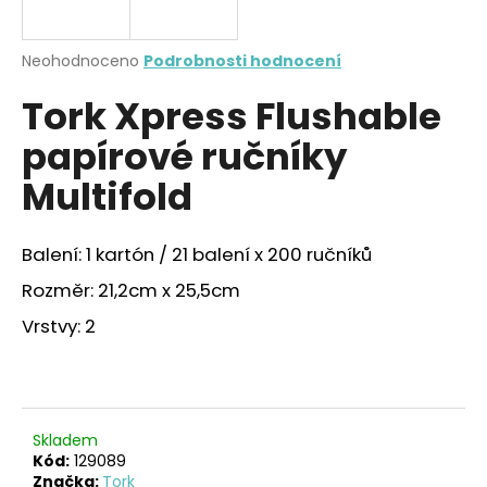
a
j
Průměrné
Neohodnoceno
Podrobnosti hodnocení
í
hodnocení
Tork Xpress Flushable
produktu
t
je
?
papírové ručníky
0,0
z
Multifold
5
hvězdiček.
Balení: 1 kartón / 21 balení x 200 ručníků
HLEDAT
Rozměr: 21,2cm x 25,5cm
Vrstvy: 2
D
o
p
o
r
Skladem
Kód:
129089
u
Značka:
Tork