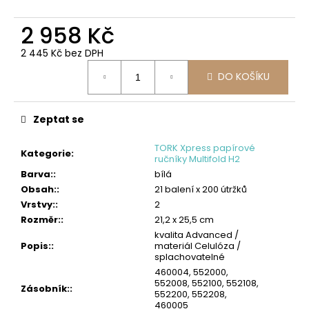
č
u
2 958 Kč
j
e
2 445 Kč bez DPH
m
Měrná
e
DO KOŠÍKU
cena:
SCOTT
SLIMROLL
Zeptat se
PAPÍROVÉ
RUČNÍKY
TORK Xpress papírové
Kategorie
:
2
ručníky Multifold H2
595
Barva:
:
bílá
Kč
Obsah:
:
21 balení x 200 útržků
Původně:
Vrstvy:
:
2
2
626
Rozměr:
:
21,2 x 25,5 cm
Kč
kvalita Advanced /
Popis:
:
materiál Celulóza /
splachovatelné
460004, 552000,
552008, 552100, 552108,
Zásobník:
:
552200, 552208,
460005