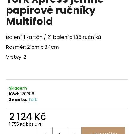
je
a
papírové ručníky
0,0
z
j
Multifold
5
í
hvězdiček.
t
Balení: 1 kartón / 21 balení x 136 ručníků
?
Rozměr: 21cm x 34cm
Vrstvy: 2
HLEDAT
Skladem
Kód:
120288
D
Značka:
Tork
o
p
2 124 Kč
o
r
1 755 Kč bez DPH
u
Měrná