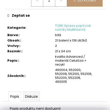
č
DO KOŠÍKU
cena:
u
j
Zeptat se
e
m
TORK Xpress papírové
e
Kategorie
:
ručníky Multifold H2
Barva:
:
bílá
TORK
Obsah:
:
21 balení x 136 útržků
POLISHING
UTĚRKA
Vrstvy:
:
2
W1/W2/W3
Rozměr:
:
21 x 34 cm
2
kvalita Advanced /
005
Popis:
:
materiál Celulóza +
recykl
Kč
460004, 552000,
552008, 552100, 552108,
Zásobník:
:
552200, 552208,
460005
Popis
Diskuze
Popis produktu není dostupný