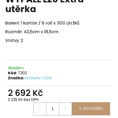
je
a
utěrka
0,0
z
j
5
í
hvězdiček.
Balení: 1 kartón / 6 rolí x 300 útržků
t
Rozměr: 42,5cm x 18,5cm
?
Vrstvy: 2
HLEDAT
Skladem
Kód:
7302
Značka:
Kimberly-Clark
D
o
2 692 Kč
p
2 225 Kč bez DPH
o
Měrná
r
DO KOŠÍKU
cena:
u