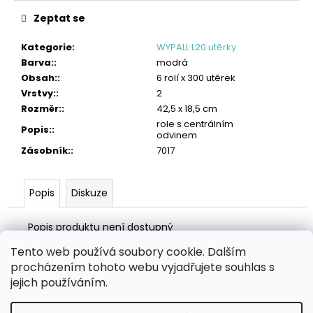
č
u
Zeptat se
j
e
Kategorie
:
WYPALL L20 utěrky
m
Barva:
:
modrá
e
Obsah:
:
6 rolí x 300 utěrek
Vrstvy:
:
2
TORK
Rozměr:
:
42,5 x 18,5 cm
VLHČENÉ
role s centrálním
UTĚRKY
Popis:
:
odvinem
NA
Zásobník:
:
7017
RUCE
HANDY
BUCKET
Popis
Diskuze
2
315
Kč
Popis produktu není dostupný
Tento web používá soubory cookie. Dalším
Z
procházením tohoto webu vyjadřujete souhlas s
á
Zboží.cz
Heureka.cz
MANSFELD AG, s.r.o.
Pesticidy.cz
jejich používáním.
p