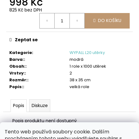
998 Kč
č
u
825 Kč bez DPH
j
Měrná
e
DO KOŠÍKU
cena:
m
e
Zeptat se
SCOTT
SLIMROLL
Kategorie
:
WYPALL L20 utěrky
PAPÍROVÉ
Barva:
:
modrá
RUČNÍKY
Obsah:
:
1 role x 1000 utěrek
2
Vrstvy:
:
2
595
Rozměr:
:
38 x 35 cm
Kč
Popis:
:
velká role
Původně:
2
626
Kč
Popis
Diskuze
Popis produktu není dostupný
Tento web používá soubory cookie. Dalším
Z
procházením tohoto webu vyjadřujete souhlas s