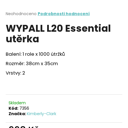
a
j
Průměrné
Neohodnoceno
Podrobnosti hodnocení
hodnocení
í
WYPALL L20 Essential
produktu
t
je
utěrka
?
0,0
z
5
hvězdiček.
Balení: 1 role x 1000 útržků
Rozměr: 38cm x 35cm
HLEDAT
Vrstvy: 2
D
o
p
Skladem
Kód:
7356
o
Značka:
Kimberly-Clark
r
u