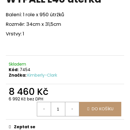
je
a
0,0
z
j
Balení: 1 role x 950 útržků
5
í
hvězdiček.
Rozměr: 34cm x 31,5cm
t
Vrstvy: 1
?
Skladem
HLEDAT
Kód:
7454
Značka:
Kimberly-Clark
8 460 Kč
D
o
6 992 Kč bez DPH
Měrná
p
DO KOŠÍKU
cena:
o
r
u
Zeptat se