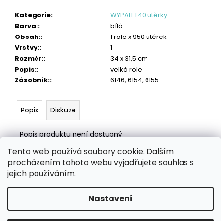
č
u
Kategorie
:
WYPALL L40 utěrky
j
Barva:
:
bílá
e
Obsah:
:
1 role x 950 utěrek
m
Vrstvy:
:
1
e
Rozměr:
:
34 x 31,5 cm
Popis:
:
velká role
OBLIČEJOVÁ
Zásobník:
:
6146, 6154, 6155
FILTRAČNÍ
POLOMASKA
FFP2
Popis
Diskuze
87
Kč
Popis produktu není dostupný
Tento web používá soubory cookie. Dalším
Z
procházením tohoto webu vyjadřujete souhlas s
á
Zboží.cz
Heureka.cz
MANSFELD AG, s.r.o.
Pesticidy.cz
jejich používáním.
p
a
Nastavení
Vytvořil Shoptet
t
Copyright 2026
eHygiena.cz
. Všechna práva vyhrazena.