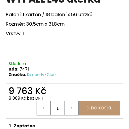
je
a
0,0
z
j
Balení: 1 kartón / 18 balení x 56 útržků
5
í
hvězdiček.
Rozměr: 30,5cm x 31,8cm
t
Vrstvy: 1
?
Skladem
HLEDAT
Kód:
7471
Značka:
Kimberly-Clark
9 763 Kč
D
o
8 069 Kč bez DPH
Měrná
p
DO KOŠÍKU
cena:
o
r
u
Zeptat se