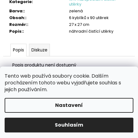
č
Kategorie
:
utěrky
u
Barva:
:
zelená
j
Obsah:
:
6 kyblíků x 90 utěrek
e
Rozměr:
:
27 x 27 cm
m
Popis:
:
náhradní čistící utěrky
e
OBLIČEJOVÁ
Popis
Diskuze
FILTRAČNÍ
POLOMASKA
FFP2
Popis produktu není dostupný
87
Tento web používá soubory cookie. Dalším
Kč
Z
procházením tohoto webu vyjadřujete souhlas s
á
Zboží.cz
Heureka.cz
MANSFELD AG, s.r.o.
Pesticidy.cz
jejich používáním.
p
a
Nastavení
Vytvořil Shoptet
t
í
Copyright 2026
eHygiena.cz
. Všechna práva vyhrazena.
Souhlasím
Upravit nastavení cookies