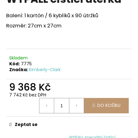
je
a
0,0
z
j
Balení: 1 kartón / 6 kyblíků x 90 útržků
5
í
hvězdiček.
Rozměr: 27cm x 27cm
t
?
Skladem
Kód:
7775
Značka:
Kimberly-Clark
HLEDAT
9 368 Kč
7 742 Kč bez DPH
D
Měrná
o
DO KOŠÍKU
cena:
p
o
r
Zeptat se
u
WYPALL speciální čistící