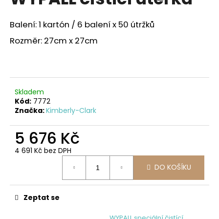
je
a
0,0
z
j
Balení: 1 kartón / 6 balení x 50 útržků
5
í
hvězdiček.
Rozměr: 27cm x 27cm
t
?
Skladem
Kód:
7772
Značka:
Kimberly-Clark
HLEDAT
5 676 Kč
4 691 Kč bez DPH
D
Měrná
o
DO KOŠÍKU
cena:
p
o
r
Zeptat se
u
WYPALL speciální čistící