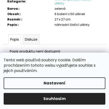
č
Kategorie
:
utěrky
u
Barva:
:
zelená
j
Obsah:
:
6 balení x 50 utěrek
e
Rozměr:
:
27 x 27 cm
m
Popis:
:
náhradní čistící utěrky
e
TORK
Popis
Diskuze
POLISHING
UTĚRKA
W1/W2/W3
Popis produktu není dostupný
2
Tento web používá soubory cookie. Dalším
005
Z
Kč
procházením tohoto webu vyjadřujete souhlas s
á
Zboží.cz
Heureka.cz
MANSFELD AG, s.r.o.
Pesticidy.cz
jejich používáním.
p
a
Nastavení
Vytvořil Shoptet
t
í
Copyright 2026
eHygiena.cz
. Všechna práva vyhrazena.
Souhlasím
Upravit nastavení cookies